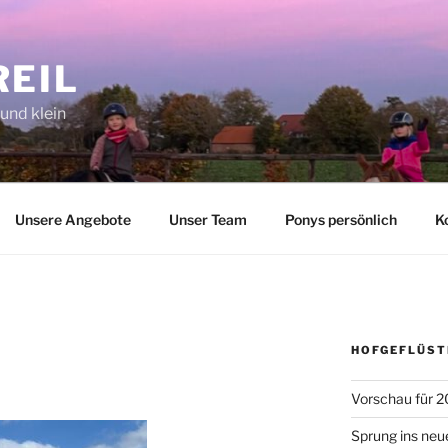
REIL
 und klein
Unsere Angebote
Unser Team
Ponys persönlich
K
HOFGEFLÜST
Vorschau für 2
Sprung ins neu