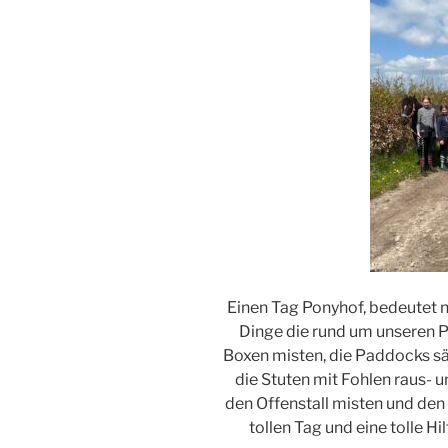
Einen Tag Ponyhof, bedeutet nic
Dinge die rund um unseren P
Boxen misten, die Paddocks sä
die Stuten mit Fohlen raus- u
den Offenstall misten und de
tollen Tag und eine tolle H