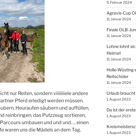
5. Februar 2024
Agravis-Cup O
11. Januar 2024
Finale OLB-Jun
11. Januar 2024
Lohne lohnt sic
Heimat
11. Januar 2024
Holle-Wüsting e
Reitschüler
11. Januar 2024
Urlaub braucht
ht nur Reiten, sondern viiiiiiiele andere
1. August 2023
artner Pferd erledigt werden müssen.
ubern, Heuraufen säubern und auffüllen,
Da ist der erste
nd reinbringen, das Putzzeug sortieren,
1. August 2023
n Parcours umbauen und und und…. einen
Kreismeistersc
ilfe waren uns die Mädels an dem Tag.
1. August 2023