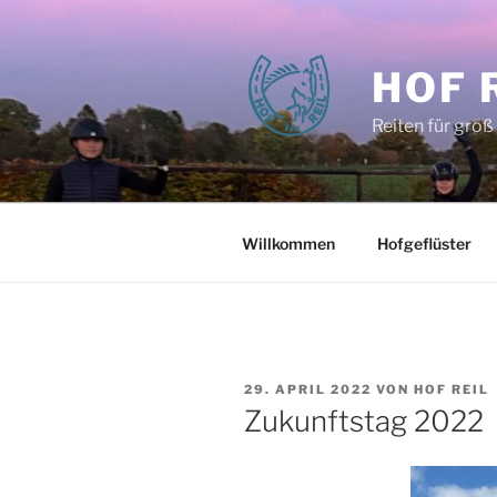
Zum
Inhalt
springen
HOF 
Reiten für groß
Willkommen
Hofgeflüster
VERÖFFENTLICHT
29. APRIL 2022
VON
HOF REIL
AM
Zukunftstag 2022