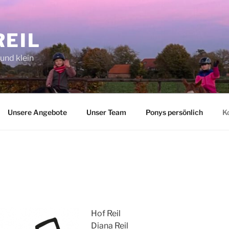
REIL
 und klein
Unsere Angebote
Unser Team
Ponys persönlich
K
Hof Reil
Diana Reil