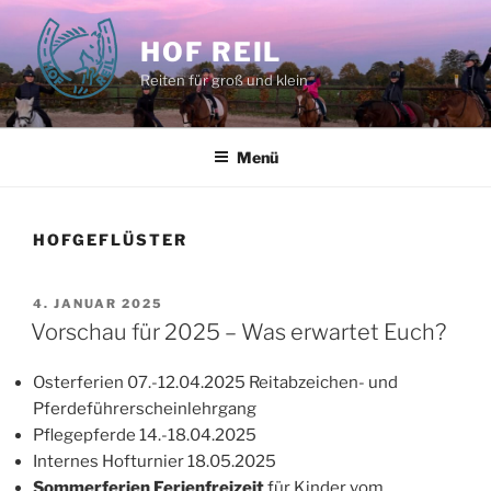
Zum
Inhalt
HOF REIL
springen
Reiten für groß und klein
Menü
HOFGEFLÜSTER
VERÖFFENTLICHT
4. JANUAR 2025
AM
Vorschau für 2025 – Was erwartet Euch?
Osterferien 07.-12.04.2025 Reitabzeichen- und
Pferdeführerscheinlehrgang
Pflegepferde 14.-18.04.2025
Internes Hofturnier 18.05.2025
Sommerferien Ferienfreizeit
für Kinder vom