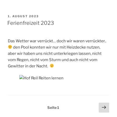
VERÖFFENTLICHT
1. AUGUST 2023
AM
Ferienfreizeit 2023
Das Wetter war verrückt… doch wir waren verrückter..
den Pool konnten wir nur mit Heizdecke nutzen,
aber wir haben uns nicht unterkriegen lassen, nicht
vom Regen, nicht vom Sturm und auch nicht vom
Gewitter in der Nacht.
Seitennummerierung
Näch
Seite
1
Seit
der