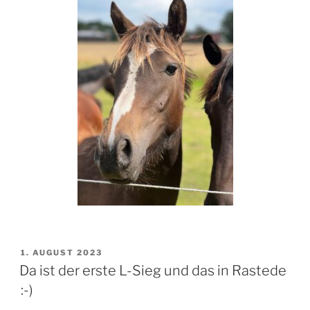
VERÖFFENTLICHT
1. AUGUST 2023
AM
Da ist der erste L-Sieg und das in Rastede
:-)