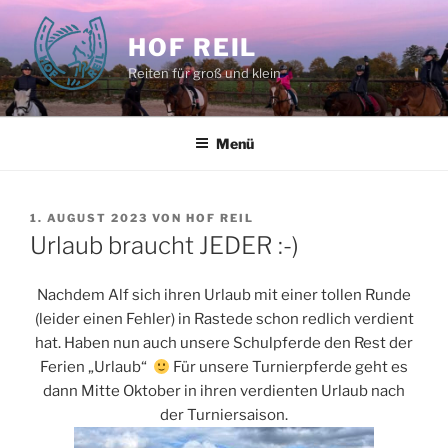
Zum
Inhalt
HOF REIL
springen
Reiten für groß und klein
Menü
VERÖFFENTLICHT
1. AUGUST 2023
VON
HOF REIL
AM
Urlaub braucht JEDER :-)
Nachdem Alf sich ihren Urlaub mit einer tollen Runde
(leider einen Fehler) in Rastede schon redlich verdient
hat. Haben nun auch unsere Schulpferde den Rest der
Ferien „Urlaub“
Für unsere Turnierpferde geht es
dann Mitte Oktober in ihren verdienten Urlaub nach
der Turniersaison.