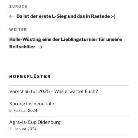
Beitragsnavigation
Vorheriger
ZURÜCK
Beitrag
Da ist der erste L-Sieg und das in Rastede :-)
Nächster
WEITER
Beitrag
Holle-Wüsting eins der Lieblingsturnier für unsere
Reitschüler
HOFGEFLÜSTER
Vorschau für 2025 – Was erwartet Euch?
Sprung ins neue Jahr
5. Februar 2024
Agravis-Cup Oldenburg
11. Januar 2024