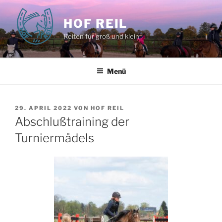
Zum
Inhalt
HOF REIL
springen
Reiten für groß und klein
Menü
VERÖFFENTLICHT
29. APRIL 2022
VON
HOF REIL
AM
Abschlußtraining der
Turniermädels