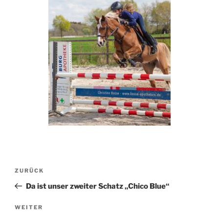
Beitragsnavigation
Vorheriger
ZURÜCK
Beitrag
Da ist unser zweiter Schatz „Chico Blue“
Nächster
WEITER