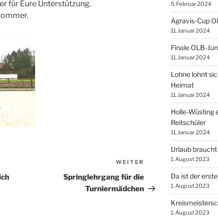
r für Eure Unterstützung.
5. Februar 2024
 Sommer.
Agravis-Cup O
11. Januar 2024
Finale OLB-Jun
11. Januar 2024
Lohne lohnt sic
Heimat
11. Januar 2024
Holle-Wüsting e
Reitschüler
11. Januar 2024
Urlaub braucht
1. August 2023
WEITER
Nächster
Beitrag
Da ist der erste
ich
Springlehrgang für die
1. August 2023
Turniermädchen
Kreismeistersc
1. August 2023