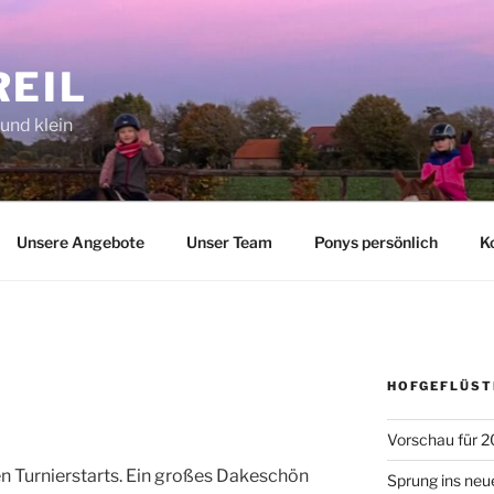
REIL
 und klein
Unsere Angebote
Unser Team
Ponys persönlich
K
HOFGEFLÜST
Vorschau für 2
ten Turnierstarts. Ein großes Dakeschön
Sprung ins neu