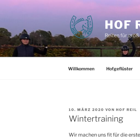
Zum
Inhalt
springen
HOF 
Reiten für groß
Willkommen
Hofgeflüster
VERÖFFENTLICHT
10. MÄRZ 2020
VON
HOF REIL
AM
Wintertraining
Wir machen uns fit für die ers