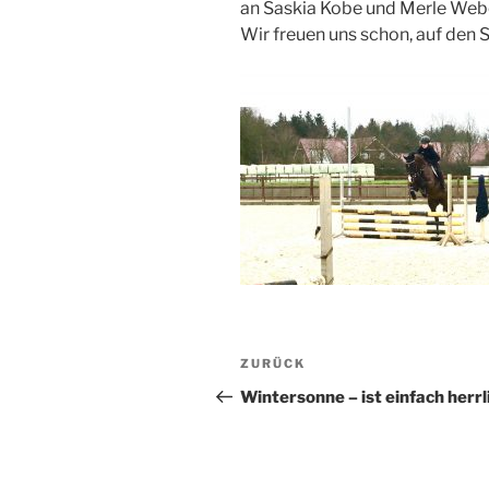
an Saskia Kobe und Merle Webe
Wir freuen uns schon, auf den
Beitragsnavigation
Vorheriger
ZURÜCK
Beitrag
Wintersonne – ist einfach herrl