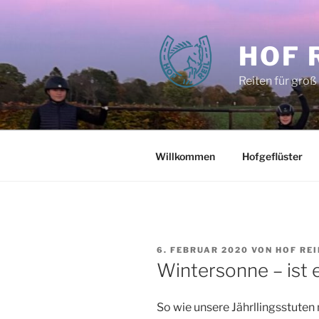
Zum
Inhalt
springen
HOF 
Reiten für groß
Willkommen
Hofgeflüster
VERÖFFENTLICHT
6. FEBRUAR 2020
VON
HOF REI
AM
Wintersonne – ist e
So wie unsere Jährllingsstuten