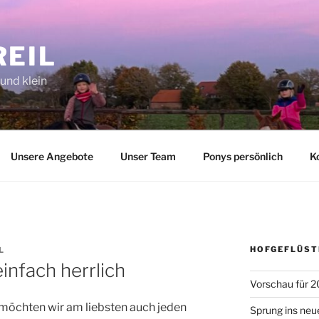
REIL
 und klein
Unsere Angebote
Unser Team
Ponys persönlich
K
HOFGEFLÜST
L
infach herrlich
Vorschau für 2
 möchten wir am liebsten auch jeden
Sprung ins neu