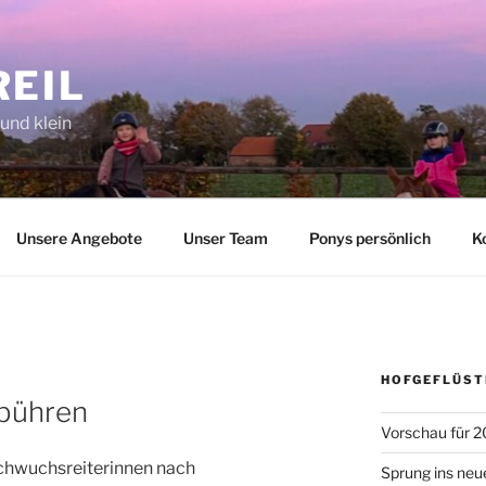
REIL
 und klein
Unsere Angebote
Unser Team
Ponys persönlich
K
HOFGEFLÜST
nbühren
Vorschau für 2
chwuchsreiterinnen nach
Sprung ins neu