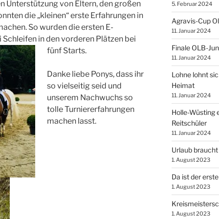
n Unterstützung von Eltern, den großen
5. Februar 2024
nten die „kleinen“ erste Erfahrungen in
Agravis-Cup O
achen. So wurden die ersten E-
11. Januar 2024
 Schleifen in den vorderen Plätzen bei
Finale OLB-Jun
fünf Starts.
11. Januar 2024
Danke liebe Ponys, dass ihr
Lohne lohnt sic
Heimat
so vielseitig seid und
11. Januar 2024
unserem Nachwuchs so
tolle Turniererfahrungen
Holle-Wüsting e
machen lasst.
Reitschüler
11. Januar 2024
Urlaub braucht
1. August 2023
Da ist der erste
1. August 2023
Kreismeistersc
1. August 2023