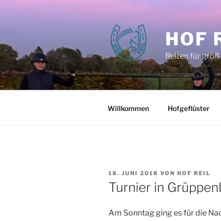
Zum
Inhalt
springen
HOF 
Reiten für groß
Willkommen
Hofgeflüster
VERÖFFENTLICHT
18. JUNI 2018
VON
HOF REIL
AM
Turnier in Grüppe
Am Sonntag ging es für die Na