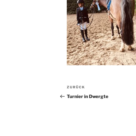
Beitragsnavigation
Vorheriger
ZURÜCK
Beitrag
Turnier in Dwergte