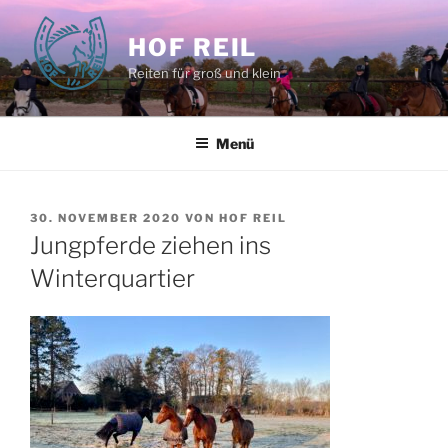
Zum
Inhalt
HOF REIL
springen
Reiten für groß und klein
Menü
VERÖFFENTLICHT
30. NOVEMBER 2020
VON
HOF REIL
AM
Jungpferde ziehen ins
Winterquartier