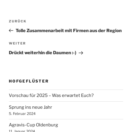
Beitragsnavigation
Vorheriger
ZURÜCK
Beitrag
Tolle Zusammenarbeit mit Firmen aus der Region
Nächster
WEITER
Beitrag
Drückt weiterhin die Daumen :-)
HOFGEFLÜSTER
Vorschau für 2025 – Was erwartet Euch?
Sprung ins neue Jahr
5. Februar 2024
Agravis-Cup Oldenburg
11. Januar 2024