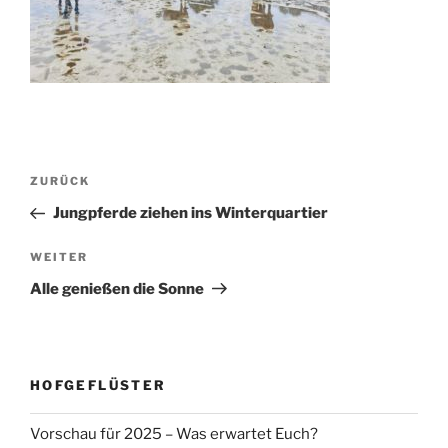
Beitragsnavigation
Vorheriger
ZURÜCK
Beitrag
Jungpferde ziehen ins Winterquartier
Nächster
WEITER
Beitrag
Alle genießen die Sonne
HOFGEFLÜSTER
Vorschau für 2025 – Was erwartet Euch?