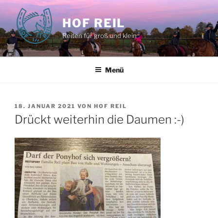
Zum
Inhalt
HOF REIL
springen
Reiten für groß und klein
Menü
VERÖFFENTLICHT
18. JANUAR 2021
VON
HOF REIL
AM
Drückt weiterhin die Daumen :-)