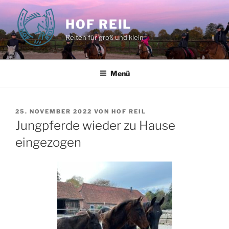
Zum
Inhalt
HOF REIL
springen
Reiten für groß und klein
Menü
VERÖFFENTLICHT
25. NOVEMBER 2022
VON
HOF REIL
AM
Jungpferde wieder zu Hause
eingezogen