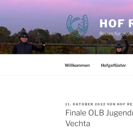
Zum
Inhalt
springen
HOF 
Reiten für groß
Willkommen
Hofgeflüster
VERÖFFENTLICHT
11. OKTOBER 2022
VON
HOF RE
AM
Finale OLB Jugendr
Vechta