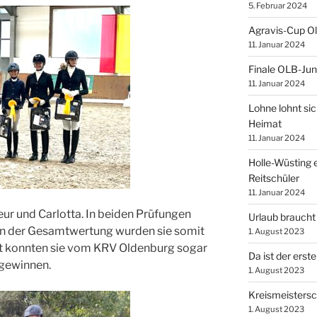
5. Februar 2024
Agravis-Cup O
11. Januar 2024
Finale OLB-Jun
11. Januar 2024
Lohne lohnt sic
Heimat
11. Januar 2024
Holle-Wüsting e
Reitschüler
11. Januar 2024
eur und Carlotta. In beiden Prüfungen
Urlaub braucht
. In der Gesamtwertung wurden sie somit
1. August 2023
t konnten sie vom KRV Oldenburg sogar
Da ist der erste
gewinnen.
1. August 2023
Kreismeistersc
1. August 2023