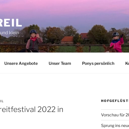
REIL
 und klein
Unsere Angebote
Unser Team
Ponys persönlich
K
HOFGEFLÜST
IL
eitfestival 2022 in
Vorschau für 2
Sprung ins neu