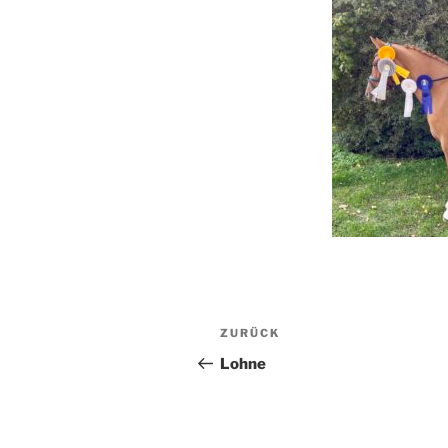
Beitragsnavigation
Vorheriger
ZURÜCK
Beitrag
Lohne