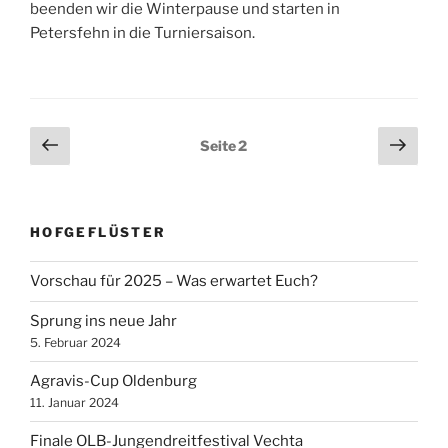
beenden wir die Winterpause und starten in
Petersfehn in die Turniersaison.
Seitennummerierung
Vorherige
Näch
Seite
2
Seite
Seit
der
Beiträge
HOFGEFLÜSTER
Vorschau für 2025 – Was erwartet Euch?
Sprung ins neue Jahr
5. Februar 2024
Agravis-Cup Oldenburg
11. Januar 2024
Finale OLB-Jungendreitfestival Vechta