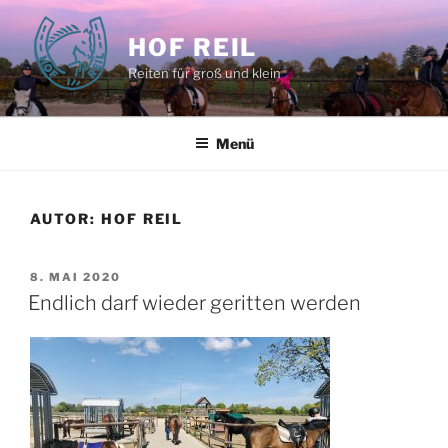
Zum
Inhalt
HOF REIL
springen
Reiten für groß und klein
Menü
AUTOR:
HOF REIL
VERÖFFENTLICHT
8. MAI 2020
AM
Endlich darf wieder geritten werden