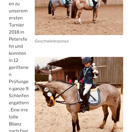
en zu
unserem
ersten
Turnier
2018 in
Petersfe
Geschwisterponys
hn und
konnten
in 12
gerittene
n
Prüfunge
n ganze 9
Schleifen
ergattern
. Eine irre
tolle
Bilanz
nach fast