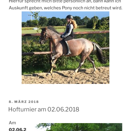
Hierfür sprecht mich bitte persönlich an, dann kann ich
Auskunft geben, welches Pony noch nicht betreut wird.
VERÖFFENTLICHT
8. MÄRZ 2018
AM
Hofturnier am 02.06.2018
Am
02.06.2