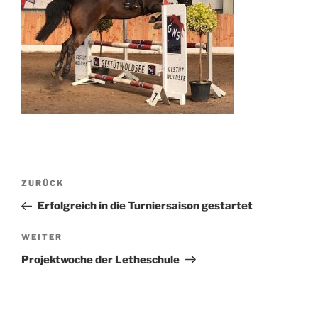
Beitragsnavigation
Vorheriger
ZURÜCK
Beitrag
Erfolgreich in die Turniersaison gestartet
Nächster
WEITER
Beitrag
Projektwoche der Letheschule