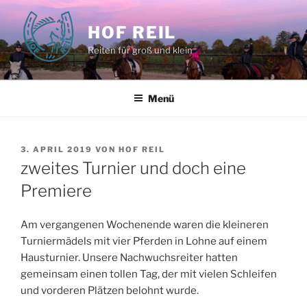
Zum
Inhalt
HOF REIL
springen
Reiten für groß und klein
Menü
VERÖFFENTLICHT
3. APRIL 2019
VON
HOF REIL
AM
zweites Turnier und doch eine
Premiere
Am vergangenen Wochenende waren die kleineren
Turniermädels mit vier Pferden in Lohne auf einem
Hausturnier. Unsere Nachwuchsreiter hatten
gemeinsam einen tollen Tag, der mit vielen Schleifen
und vorderen Plätzen belohnt wurde.