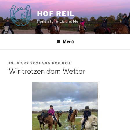
Zum
Inhalt
HOF REIL
springen
Reiten für groß und klein
Menü
VERÖFFENTLICHT
19. MÄRZ 2021
VON
HOF REIL
AM
Wir trotzen dem Wetter