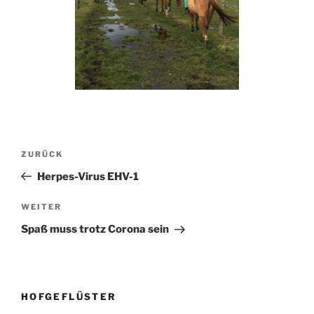
Beitragsnavigation
Vorheriger
ZURÜCK
Beitrag
Herpes-Virus EHV-1
Nächster
WEITER
Beitrag
Spaß muss trotz Corona sein
HOFGEFLÜSTER