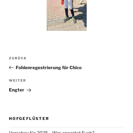
Beitragsnavigation
Vorheriger
ZURÜCK
Beitrag
Fohlenregestrierung für Chico
Nächster
WEITER
Beitrag
Engter
HOFGEFLÜSTER