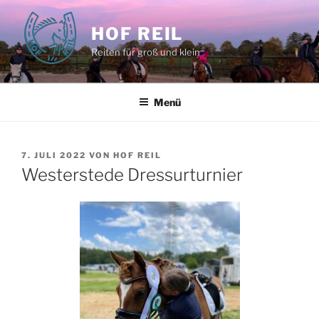
Zum
Inhalt
HOF REIL
springen
Reiten für groß und klein
Menü
VERÖFFENTLICHT
7. JULI 2022
VON
HOF REIL
AM
Westerstede Dressurturnier