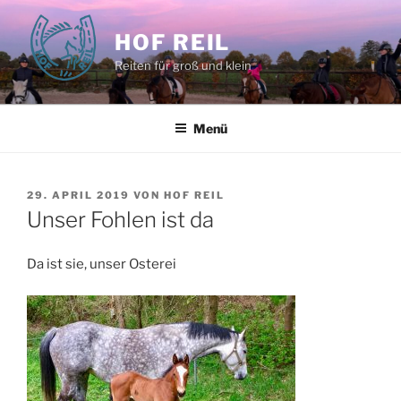
Zum
Inhalt
HOF REIL
springen
Reiten für groß und klein
Menü
VERÖFFENTLICHT
29. APRIL 2019
VON
HOF REIL
AM
Unser Fohlen ist da
Da ist sie, unser Osterei