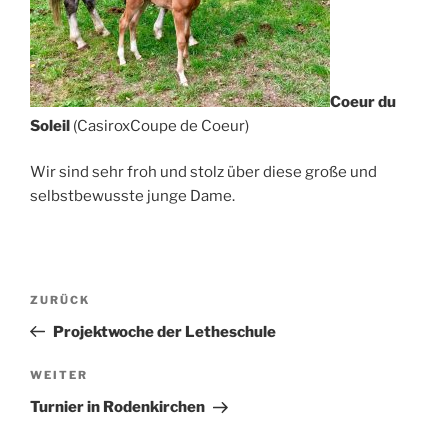
Coeur du
Soleil
(CasiroxCoupe de Coeur)
Wir sind sehr froh und stolz über diese große und
selbstbewusste junge Dame.
Beitragsnavigation
Vorheriger
ZURÜCK
Beitrag
Projektwoche der Letheschule
Nächster
WEITER
Beitrag
Turnier in Rodenkirchen