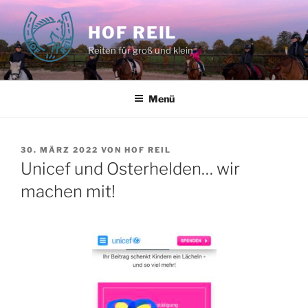
Zum
Inhalt
HOF REIL
springen
Reiten für groß und klein
Menü
VERÖFFENTLICHT
30. MÄRZ 2022
VON
HOF REIL
AM
Unicef und Osterhelden… wir
machen mit!