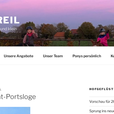
REIL
 und klein
Unsere Angebote
Unser Team
Ponys persönlich
K
HOFGEFLÜST
L
ht-Portsloge
Vorschau für 2
Sprung ins neu