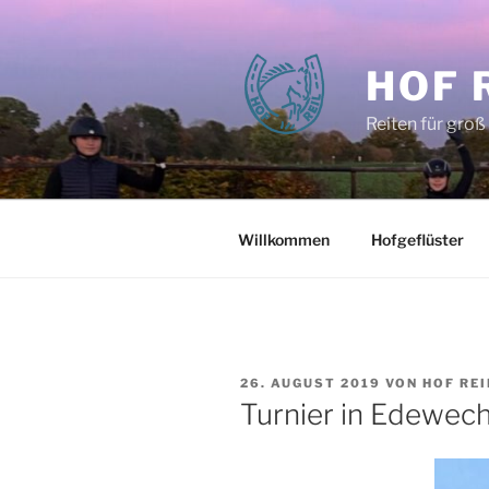
Zum
Inhalt
springen
HOF 
Reiten für groß
Willkommen
Hofgeflüster
VERÖFFENTLICHT
26. AUGUST 2019
VON
HOF REI
AM
Turnier in Edewec