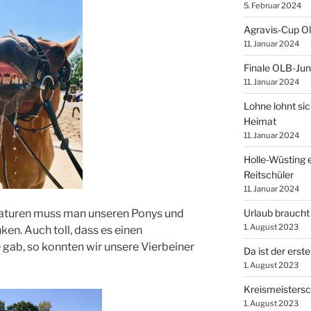
5. Februar 2024
Agravis-Cup O
11. Januar 2024
Finale OLB-Jun
11. Januar 2024
Lohne lohnt sic
Heimat
11. Januar 2024
Holle-Wüsting e
Reitschüler
11. Januar 2024
Urlaub braucht
aturen muss man unseren Ponys und
1. August 2023
en. Auch toll, dass es einen
 gab, so konnten wir unsere Vierbeiner
Da ist der erste
1. August 2023
Kreismeistersc
1. August 2023