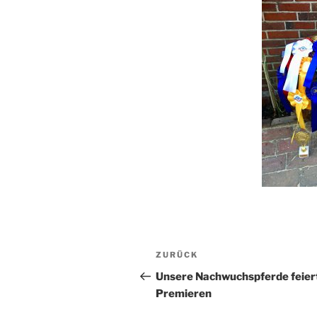
Beitragsnavigation
Vorheriger
ZURÜCK
Beitrag
Unsere Nachwuchspferde feier
Premieren