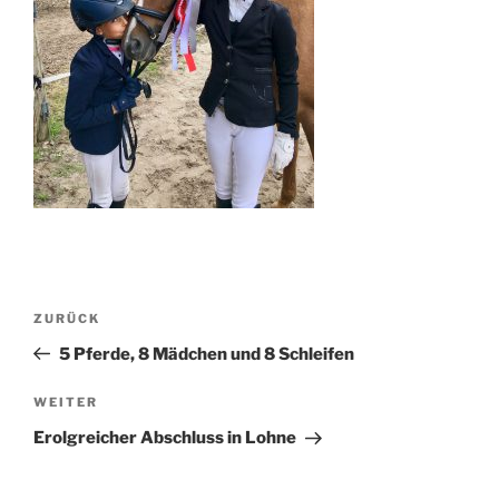
Beitragsnavigation
Vorheriger
ZURÜCK
Beitrag
5 Pferde, 8 Mädchen und 8 Schleifen
Nächster
WEITER
Beitrag
Erolgreicher Abschluss in Lohne