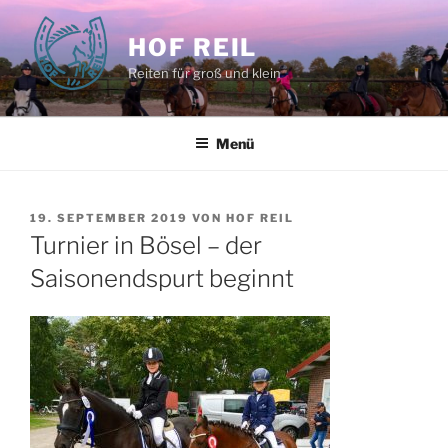
Zum
Inhalt
HOF REIL
springen
Reiten für groß und klein
Menü
VERÖFFENTLICHT
19. SEPTEMBER 2019
VON
HOF REIL
AM
Turnier in Bösel – der
Saisonendspurt beginnt