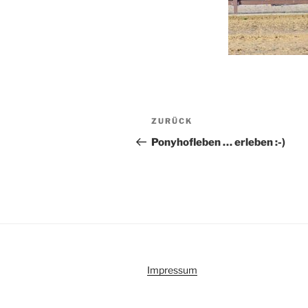
Beitragsnavigation
Vorheriger
ZURÜCK
Beitrag
Ponyhofleben … erleben :-)
Impressum