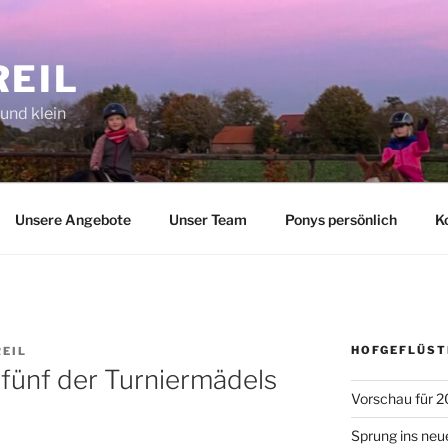
REIL
 und klein
Unsere Angebote
Unser Team
Ponys persönlich
K
HOFGEFLÜST
REIL
 fünf der Turniermädels
Vorschau für 2
Sprung ins neu