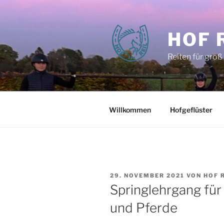
Zum
Inhalt
springen
HOF 
Reiten für groß
Willkommen
Hofgeflüster
VERÖFFENTLICHT
29. NOVEMBER 2021
VON
HOF 
AM
Springlehrgang für
und Pferde