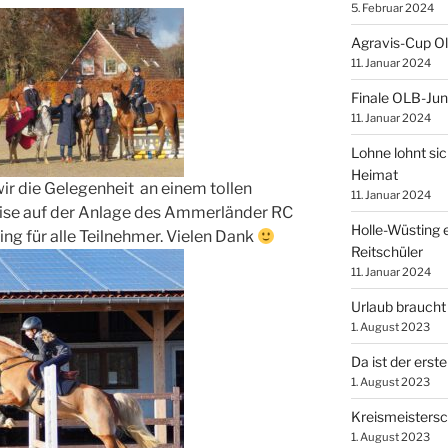
5. Februar 2024
Agravis-Cup O
11. Januar 2024
Finale OLB-Jun
11. Januar 2024
Lohne lohnt sic
Heimat
r die Gelegenheit an einem tollen
11. Januar 2024
eise auf der Anlage des Ammerländer RC
Holle-Wüsting e
ning für alle Teilnehmer. Vielen Dank
Reitschüler
11. Januar 2024
Urlaub braucht
1. August 2023
Da ist der erste
1. August 2023
Kreismeistersc
1. August 2023