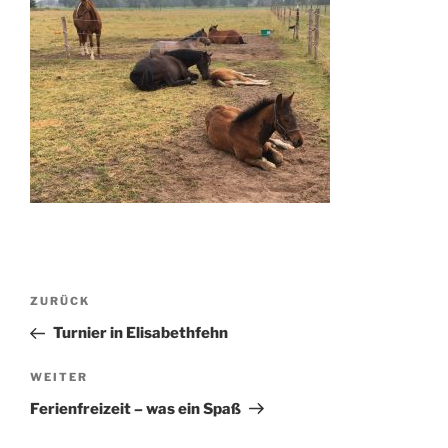
Beitragsnavigation
Vorheriger
ZURÜCK
Beitrag
Turnier in Elisabethfehn
Nächster
WEITER
Beitrag
Ferienfreizeit – was ein Spaß