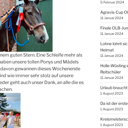
5. Februar 2024
Agravis-Cup O
11. Januar 2024
Finale OLB-Jun
11. Januar 2024
Lohne lohnt sic
Heimat
inem guten Stern. Eine Schleife mehr als
11. Januar 2024
 haben unsere tollen Ponys und Mädels
Holle-Wüsting e
drei davon gewannen dieses Wochenende
Reitschüler
ind wie immer sehr stolz auf unsere
11. Januar 2024
eder geht auch unser Dank, an alle die es
Urlaub braucht
achen.
1. August 2023
Da ist der erste
1. August 2023
Kreismeistersc
1. August 2023