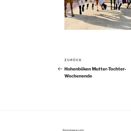
Beitragsnavigation
Vorheriger
ZURÜCK
Beitrag
Hohenböken Mutter-Tochter-
Wochenende
Impressum