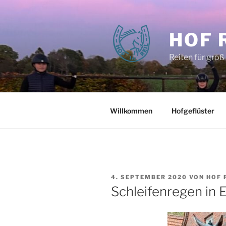
Zum
Inhalt
springen
HOF 
Reiten für groß
Willkommen
Hofgeflüster
VERÖFFENTLICHT
4. SEPTEMBER 2020
VON
HOF 
AM
Schleifenregen in