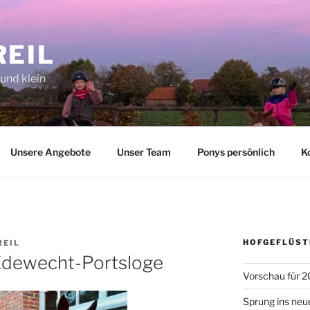
REIL
 und klein
Unsere Angebote
Unser Team
Ponys persönlich
K
HOFGEFLÜST
REIL
 Edewecht-Portsloge
Vorschau für 2
Sprung ins neu