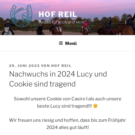
Zum
Inhalt
HOF REIL
springen
Reiten für groß und klein
Menü
VERÖFFENTLICHT
29. JUNI 2023
VON
HOF REIL
AM
Nachwuchs in 2024 Lucy und
Cookie sind tragend
Sowohl unsere Cookie von Casiro I als auch unsere
beste Lucy sind tragend!!!
Wir freuen uns riesig und hoffen, dass bis zum Frühjahr
2024 alles gut läuft!