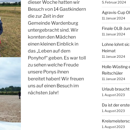
dieser Woche hatten wir
5. Februar 2024
Besuch von 14 Gastkindern
Agravis-Cup O
die zur Zeit in der
11. Januar 2024
Gemeinde Wardenburg
Finale OLB-Jun
untergebracht sind. Wir
11. Januar 2024
konnten den Mädchen
einen kleinen Einblick in
Lohne lohnt sic
Heimat
das „Leben auf dem
11. Januar 2024
Ponyhof“ geben. Es war toll
zu sehen welche Freude
Holle-Wüsting e
unsere Ponys ihnen
Reitschüler
bereitet haben! Wir freuen
11. Januar 2024
uns auf einen Besuch im
Urlaub braucht
nächsten Jahr!
1. August 2023
Da ist der erste
1. August 2023
Kreismeistersc
1. August 2023