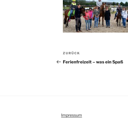
Beitragsnavigation
Vorheriger
ZURÜCK
Beitrag
Ferienfreizeit – was ein Spaß
Impressum