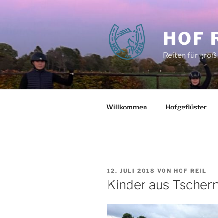
Zum
Inhalt
springen
HOF 
Reiten für groß
Willkommen
Hofgeflüster
VERÖFFENTLICHT
12. JULI 2018
VON
HOF REIL
AM
Kinder aus Tschern