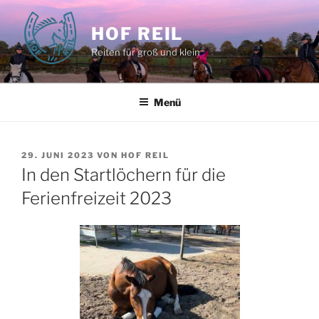
Zum
Inhalt
HOF REIL
springen
Reiten für groß und klein
Menü
VERÖFFENTLICHT
29. JUNI 2023
VON
HOF REIL
AM
In den Startlöchern für die
Ferienfreizeit 2023