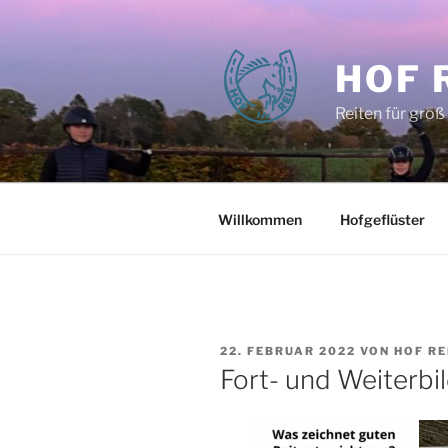
Zum
Inhalt
springen
HOF 
Reiten für groß
Willkommen
Hofgeflüster
VERÖFFENTLICHT
22. FEBRUAR 2022
VON
HOF RE
AM
Fort- und Weiterbil