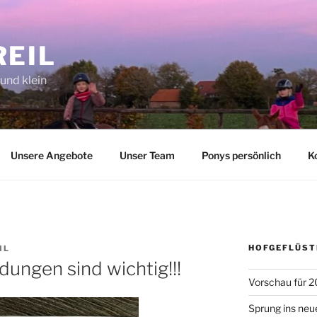
REIL
 und klein
Unsere Angebote
Unser Team
Ponys persönlich
K
HOFGEFLÜST
IL
dungen sind wichtig!!!
Vorschau für 2
Sprung ins neu