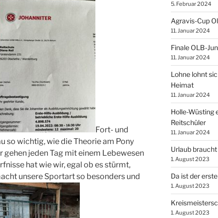
5. Februar 2024
Agravis-Cup O
11. Januar 2024
Finale OLB-Jun
11. Januar 2024
Lohne lohnt sic
Heimat
11. Januar 2024
Holle-Wüsting e
Reitschüler
Fort- und
11. Januar 2024
u so wichtig, wie die Theorie am Pony
Urlaub braucht
ir gehen jeden Tag mit einem Lebewesen
1. August 2023
nisse hat wie wir, egal ob es stürmt,
Da ist der erste
cht unsere Sportart so besonders und
1. August 2023
Kreismeistersc
1. August 2023