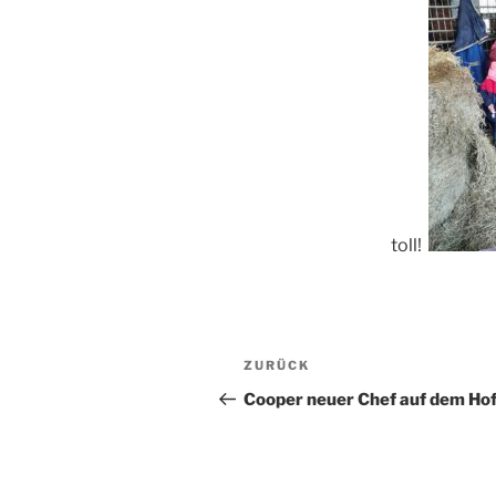
toll!
Beitragsnavigation
Vorheriger
ZURÜCK
Beitrag
Cooper neuer Chef auf dem Ho