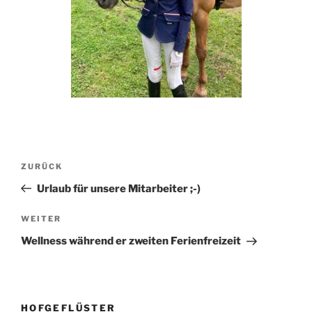
Beitragsnavigation
Vorheriger
ZURÜCK
Beitrag
Urlaub für unsere Mitarbeiter ;-)
Nächster
WEITER
Beitrag
Wellness während er zweiten Ferienfreizeit
HOFGEFLÜSTER