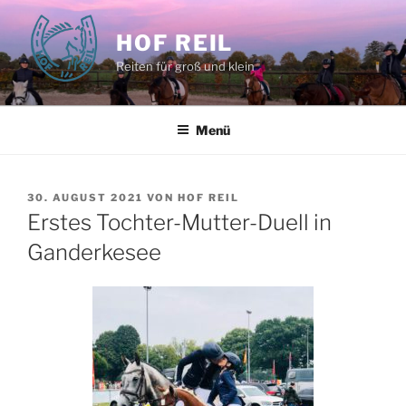
Zum
Inhalt
HOF REIL
springen
Reiten für groß und klein
Menü
VERÖFFENTLICHT
30. AUGUST 2021
VON
HOF REIL
AM
Erstes Tochter-Mutter-Duell in
Ganderkesee