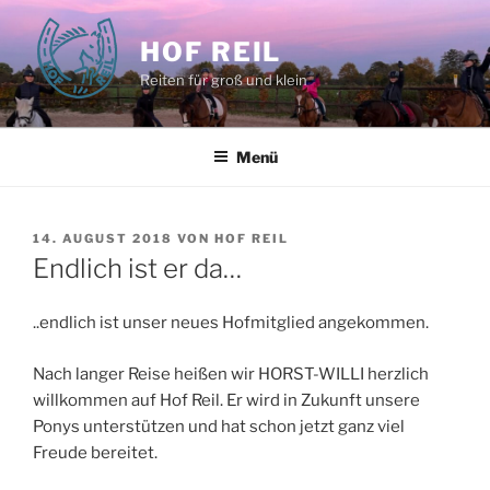
Zum
Inhalt
HOF REIL
springen
Reiten für groß und klein
Menü
VERÖFFENTLICHT
14. AUGUST 2018
VON
HOF REIL
AM
Endlich ist er da…
..endlich ist unser neues Hofmitglied angekommen.
Nach langer Reise heißen wir HORST-WILLI herzlich
willkommen auf Hof Reil. Er wird in Zukunft unsere
Ponys unterstützen und hat schon jetzt ganz viel
Freude bereitet.