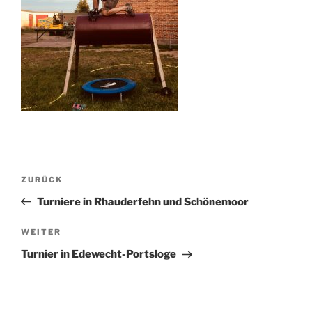
Beitragsnavigation
Vorheriger
ZURÜCK
Beitrag
Turniere in Rhauderfehn und Schönemoor
Nächster
WEITER
Beitrag
Turnier in Edewecht-Portsloge