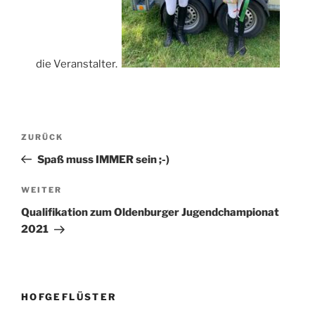
die Veranstalter.
Beitragsnavigation
Vorheriger
ZURÜCK
Beitrag
Spaß muss IMMER sein ;-)
Nächster
WEITER
Beitrag
Qualifikation zum Oldenburger Jugendchampionat
2021
HOFGEFLÜSTER