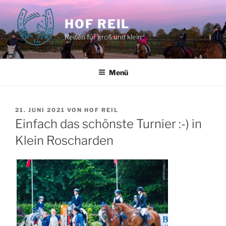
Zum
Inhalt
HOF REIL
springen
Reiten für groß und klein
Menü
VERÖFFENTLICHT
21. JUNI 2021
VON
HOF REIL
AM
Einfach das schönste Turnier :-) in
Klein Roscharden