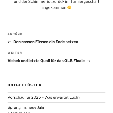
und der Schimmel ist zurück im Turniergeschäft
angekommen
Beitragsnavigation
Vorheriger
ZURÜCK
Beitrag
Den nassen Füssen ein Ende setzen
Nächster
WEITER
Beitrag
Visbek und letzte Quali für das OLB Finale
HOFGEFLÜSTER
Vorschau für 2025 – Was erwartet Euch?
Sprung ins neue Jahr
5. Februar 2024