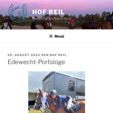
Zum
Inhalt
HOF REIL
springen
Reiten für groß und klein
Menü
VERÖFFENTLICHT
29. AUGUST 2022
VON
HOF REIL
AM
Edewecht-Portsloge