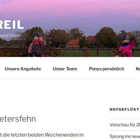
REIL
 und klein
Unsere Angebote
Unser Team
Ponys persönlich
K
HOFGEFLÜST
Petersfehn
Vorschau für 2
t die letzten beiden Wochenenden in
Sprung ins neu