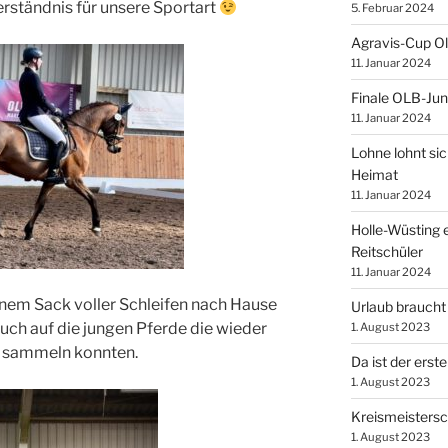
erständnis für unsere Sportart
5. Februar 2024
Agravis-Cup O
11. Januar 2024
Finale OLB-Jun
11. Januar 2024
Lohne lohnt sic
Heimat
11. Januar 2024
Holle-Wüsting e
Reitschüler
11. Januar 2024
nem Sack voller Schleifen nach Hause
Urlaub braucht
auch auf die jungen Pferde die wieder
1. August 2023
n sammeln konnten.
Da ist der erste
1. August 2023
Kreismeistersc
1. August 2023