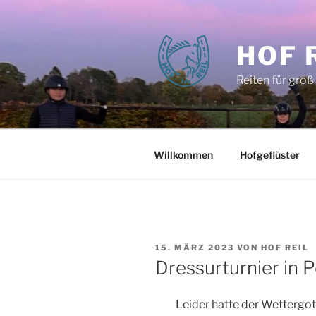
Zum
Inhalt
springen
HOF 
Reiten für groß
Willkommen
Hofgeflüster
VERÖFFENTLICHT
15. MÄRZ 2023
VON
HOF REIL
AM
Dressurturnier in 
Leider hatte der Wettergot