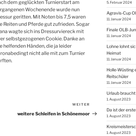
ch dem geglückten Turnierstart am
5. Februar 2024
rgangenen Wochenende wurde nun
Agravis-Cup O
essur geritten. Mit Noten bis 7,5 waren
11. Januar 2024
le Reiten und Pferde gut zufrieden. Sogar
Finale OLB-Jun
ana wagte sich ins Dressurviereck mit
11. Januar 2024
rer selbstgezogenen Cookie. Danke an
le helfenden Händen, die ja leider
Lohne lohnt sic
Heimat
ronabedingt nicht alle mit zum Turnier
11. Januar 2024
rften.
Holle-Wüsting e
Reitschüler
11. Januar 2024
Urlaub braucht
1. August 2023
WEITER
Nächster
Da ist der erste
Beitrag
weitere Schleifen in Schönemoor
1. August 2023
Kreismeistersc
1. August 2023