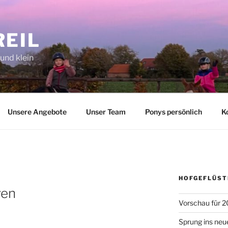
REIL
 und klein
Unsere Angebote
Unser Team
Ponys persönlich
K
HOFGEFLÜST
ven
Vorschau für 2
Sprung ins neu