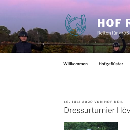
Zum
Inhalt
springen
HOF 
Reiten für groß
Willkommen
Hofgeflüster
VERÖFFENTLICHT
16. JULI 2020
VON
HOF REIL
AM
Dressurturnier Hö