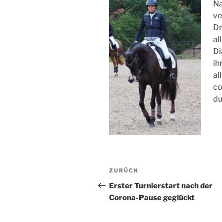
Na
ve
Dr
al
Di
ih
al
co
du
Beitragsnavigation
Vorheriger
ZURÜCK
Beitrag
Erster Turnierstart nach der
Corona-Pause geglückt