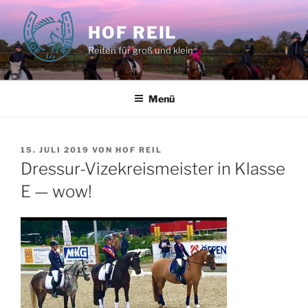
Zum
Inhalt
HOF REIL
springen
Reiten für groß und klein
Menü
VERÖFFENTLICHT
15. JULI 2019
VON
HOF REIL
AM
Dressur-Vizekreismeister in Klasse
E — wow!