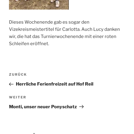
Dieses Wochenende gab es sogar den
Vizekreismeistertitel für Carlotta. Auch Lucy danken
wir, die hat das Turnierwochenende mit einer roten
Schleifen eröffnet.
Beitragsnavigation
Vorheriger
ZURÜCK
Beitrag
Herrliche Ferienfreizeit auf Hof Reil
Nächster
WEITER
Beitrag
Monti, unser neuer Ponyschatz