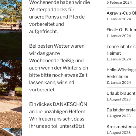
Wochenende haben wir die
5. Februar 2024
Winterpaddocks für
Agravis-Cup O
unsere Ponys und Pferde
11. Januar 2024
vorbereitet und
Finale OLB-Jun
aufgefrischt.
11. Januar 2024
Bei besten Wetter waren
Lohne lohnt sic
Heimat
wir das ganze
11. Januar 2024
Wochenende fleißig und
auch wenn der Winter sich
Holle-Wüsting e
bitte bitte noch etwas Zeit
Reitschüler
lassen kann, wir sind
11. Januar 2024
vorbereitet.
Urlaub braucht
1. August 2023
Ein dickes DANKESCHÖN
Da ist der erste
an die unzähligen Helfern.
1. August 2023
Wir freuen uns sehr, dass
Ihr uns so toll unterstützt.
Kreismeistersc
1. August 2023