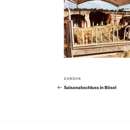
Beitragsnavigation
Vorheriger
ZURÜCK
Beitrag
Saisonabschluss in Bösel