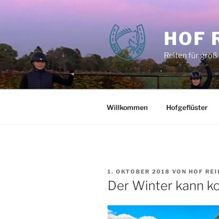
Zum
Inhalt
springen
HOF 
Reiten für groß
Willkommen
Hofgeflüster
VERÖFFENTLICHT
1. OKTOBER 2018
VON
HOF REI
AM
Der Winter kann 