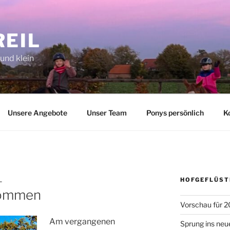
REIL
 und klein
Unsere Angebote
Unser Team
Ponys persönlich
K
HOFGEFLÜST
L
kommen
Vorschau für 2
Am vergangenen
Sprung ins neu