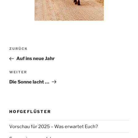
Beitragsnavigation
Vorheriger
ZURÜCK
Beitrag
Auf ins neue Jahr
Nächster
WEITER
Beitrag
Die Sonne lacht …
HOFGEFLÜSTER
Vorschau für 2025 – Was erwartet Euch?