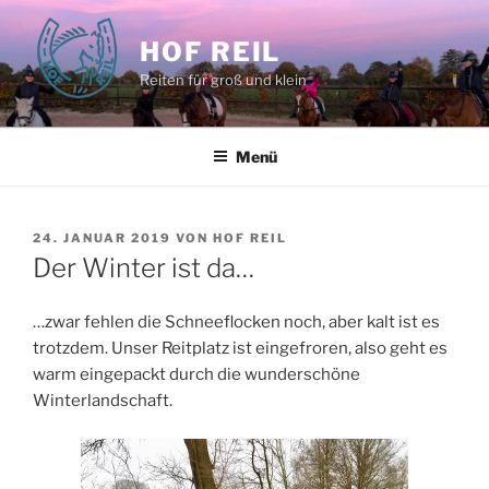
Zum
Inhalt
HOF REIL
springen
Reiten für groß und klein
Menü
VERÖFFENTLICHT
24. JANUAR 2019
VON
HOF REIL
AM
Der Winter ist da…
…zwar fehlen die Schneeflocken noch, aber kalt ist es
trotzdem. Unser Reitplatz ist eingefroren, also geht es
warm eingepackt durch die wunderschöne
Winterlandschaft.