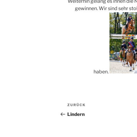
Weiterhin gelang es ihnen die
gewinnen. Wir sind sehr stolz
haben.
Beitragsnavigation
Vorheriger
ZURÜCK
Beitrag
Lindern