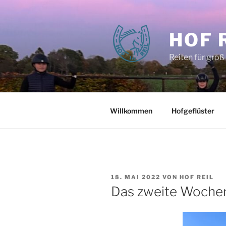
Zum
Inhalt
springen
HOF 
Reiten für groß
Willkommen
Hofgeflüster
VERÖFFENTLICHT
18. MAI 2022
VON
HOF REIL
AM
Das zweite Woche