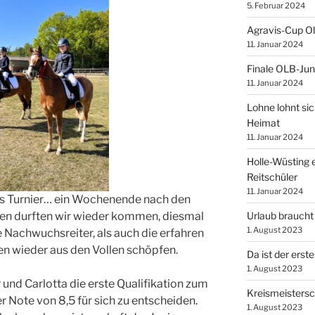
5. Februar 2024
Agravis-Cup O
11. Januar 2024
Finale OLB-Jun
11. Januar 2024
Lohne lohnt sic
Heimat
11. Januar 2024
Holle-Wüsting e
Reitschüler
11. Januar 2024
rtes Turnier… ein Wochenende nach den
Urlaub braucht
en durften wir wieder kommen, diesmal
1. August 2023
e Nachwuchsreiter, als auch die erfahren
n wieder aus den Vollen schöpfen.
Da ist der erste
1. August 2023
und Carlotta die erste Qualifikation zum
Kreismeistersc
r Note von 8,5 für sich zu entscheiden.
1. August 2023