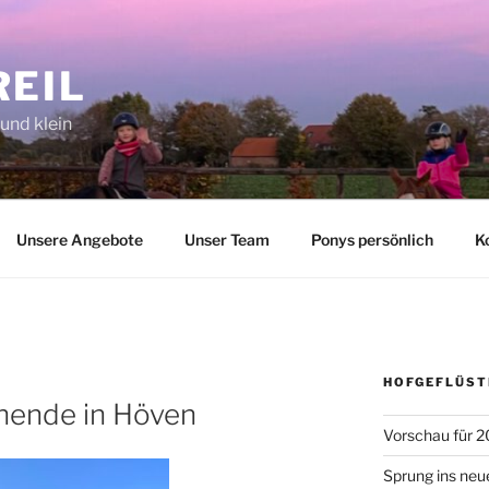
REIL
 und klein
Unsere Angebote
Unser Team
Ponys persönlich
K
HOFGEFLÜST
nende in Höven
Vorschau für 2
Sprung ins neu