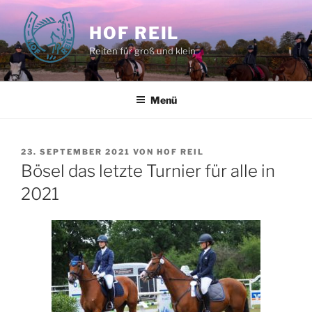
Zum
Inhalt
HOF REIL
springen
Reiten für groß und klein
Menü
VERÖFFENTLICHT
23. SEPTEMBER 2021
VON
HOF REIL
AM
Bösel das letzte Turnier für alle in
2021