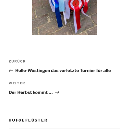
Beitragsnavigation
Vorheriger
ZURÜCK
Beitrag
Holle-Wüstingen das vorletzte Turnier für alle
Nächster
WEITER
Beitrag
Der Herbst kommt …
HOFGEFLÜSTER