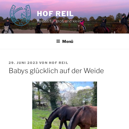
Zum
Inhalt
HOF REIL
springen
Reiten für groß und klein
Menü
VERÖFFENTLICHT
29. JUNI 2023
VON
HOF REIL
AM
Babys glücklich auf der Weide