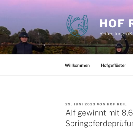
Zum
Inhalt
springen
HOF 
Reiten für groß
Willkommen
Hofgeflüster
VERÖFFENTLICHT
29. JUNI 2023
VON
HOF REIL
AM
Alf gewinnt mit 8,6
Springpferdeprüfu