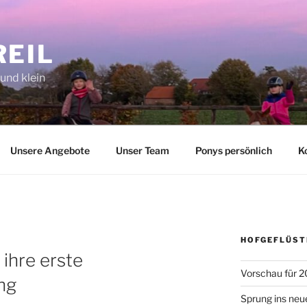
REIL
 und klein
Unsere Angebote
Unser Team
Ponys persönlich
K
HOFGEFLÜST
 ihre erste
Vorschau für 2
ng
Sprung ins neu