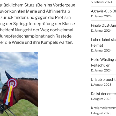
5. Februar 2024
glücklichem Sturz (Bein ins Vorderzeug
Agravis-Cup O
vor konnten Merle und Alf innerhalb
11. Januar 2024
 zurück finden und gegen die Profis in
ng der Springpferdeprüfung der Klasse
Finale OLB-Jun
tscheiden! Nun geht der Weg noch einmal
11. Januar 2024
 Jungpferdechampionat nach Rastede,
Lohne lohnt sic
er die Weide und ihre Kumpels warten.
Heimat
11. Januar 2024
Holle-Wüsting e
Reitschüler
11. Januar 2024
Urlaub braucht
1. August 2023
Da ist der erste
1. August 2023
Kreismeistersc
1. August 2023