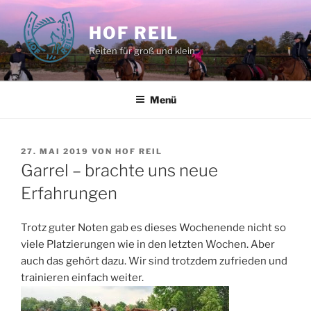
Zum
Inhalt
HOF REIL
springen
Reiten für groß und klein
Menü
VERÖFFENTLICHT
27. MAI 2019
VON
HOF REIL
AM
Garrel – brachte uns neue
Erfahrungen
Trotz guter Noten gab es dieses Wochenende nicht so
viele Platzierungen wie in den letzten Wochen. Aber
auch das gehört dazu. Wir sind trotzdem zufrieden und
trainieren einfach weiter.