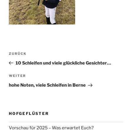
Beitragsnavigation
Vorheriger
ZURÜCK
Beitrag
10 Schleifen und viele glückliche Gesichter…
Nächster
WEITER
Beitrag
hohe Noten, viele Schleifen in Berne
HOFGEFLÜSTER
Vorschau für 2025 – Was erwartet Euch?